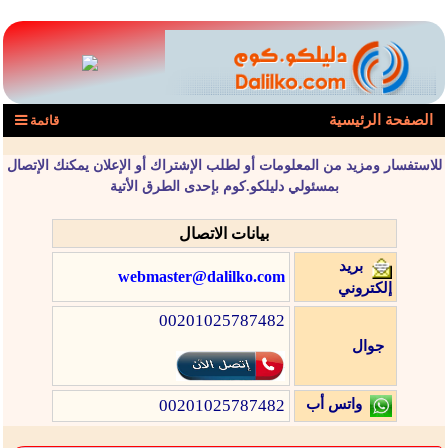
الصفحة الرئيسية
قائمة
للاستفسار ومزيد من المعلومات أو لطلب الإشتراك أو الإعلان يمكنك الإتصال
بمسئولي دليلكو.كوم بإحدى الطرق الأتية
بيانات الاتصال
بريد
webmaster@dalilko.com
إلكتروني
00201025787482
جوال
00201025787482
واتس أب